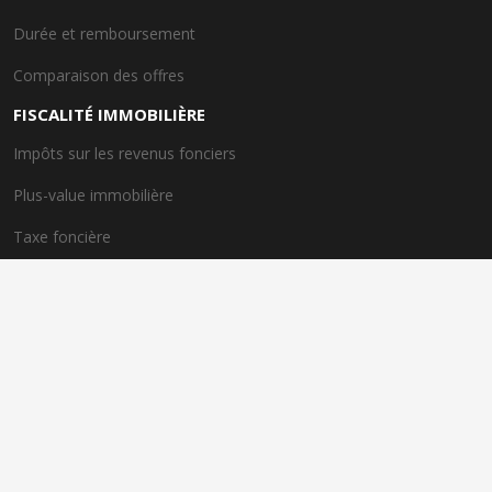
Durée et remboursement
Comparaison des offres
FISCALITÉ IMMOBILIÈRE
Impôts sur les revenus fonciers
Plus-value immobilière
Taxe foncière
Dispositif de taxe avantageux
EXPERTS IMMOBILIERS
Rôle des experts immobiliers
Importance de l'expertise
Spécialités des experts
Conseils personnalisés