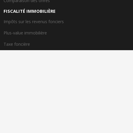
Comparaison des offres
FISCALITÉ IMMOBILIÈRE
Impôts sur les revenus fonciers
Plus-value immobilière
Taxe foncière
Dispositif de taxe avantageux
EXPERTS IMMOBILIERS
Rôle des experts immobiliers
Importance de l'expertise
Spécialités des experts
Conseils personnalisés