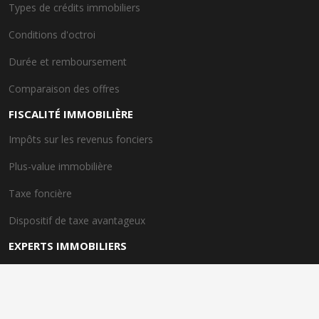
Types de crédits immobiliers
Conditions d'octroi
Durée et remboursement
Comparaison des offres
FISCALITÉ IMMOBILIÈRE
Impôts sur les revenus fonciers
Plus-value immobilière
Taxe foncière
Dispositif de taxe avantageux
EXPERTS IMMOBILIERS
Rôle des experts immobiliers
Importance de l'expertise