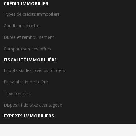
CRÉDIT IMMOBILIER
Types de crédits immobiliers
Conditions d'octroi
Durée et remboursement
Comparaison des offres
FISCALITÉ IMMOBILIÈRE
Impôts sur les revenus fonciers
Plus-value immobilière
Taxe foncière
Dispositif de taxe avantageux
EXPERTS IMMOBILIERS
Rôle des experts immobiliers