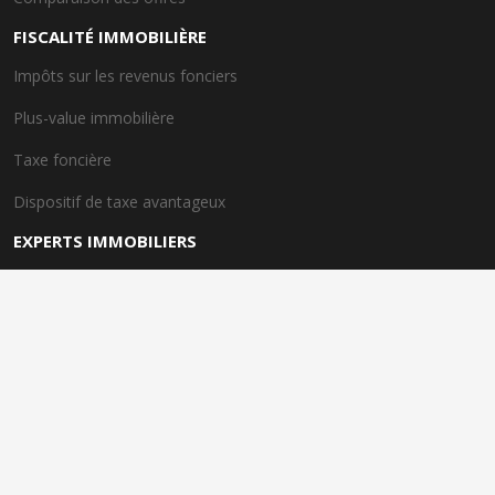
FISCALITÉ IMMOBILIÈRE
Impôts sur les revenus fonciers
Plus-value immobilière
Taxe foncière
Dispositif de taxe avantageux
EXPERTS IMMOBILIERS
Rôle des experts immobiliers
Importance de l'expertise
Spécialités des experts
Conseils personnalisés