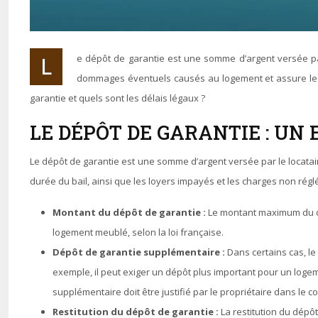
Le dépôt de garantie est une somme d’argent versée par le locataire au propriétaire au moment de la signature du contrat de location. Il représente une garantie pour le propriétaire contre les
dommages éventuels causés au logement et assure le pa
garantie et quels sont les délais légaux ?
LE DÉPÔT DE GARANTIE : UN
Le dépôt de garantie est une somme d’argent versée par le locatair
durée du bail, ainsi que les loyers impayés et les charges non régl
Montant du dépôt de garantie :
Le montant maximum du dé
logement meublé, selon la loi française.
Dépôt de garantie supplémentaire :
Dans certains cas, l
exemple, il peut exiger un dépôt plus important pour un loge
supplémentaire doit être justifié par le propriétaire dans le co
Restitution du dépôt de garantie :
La restitution du dépô