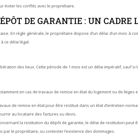
r éviter les conflits avec le propriétaire.
DÉPÔT DE GARANTIE : UN CADRE 
çaise. En règle générale, le propriétaire dispose d’un délai d’un mois à com
à ce délai légal.
 libération des lieux. Cette période de 1 mois est un délai impératif, sauf si
notamment en cas de travaux de remise en état du logement ou de litiges ent
avaux de remise en état pour être restitué dans un état d’entretien normal
 fournir au locataire des factures ou devis.
 concernant la restitution du dépôt de garantie, le délai de restitution peut 
is par le propriétaire, ou contester l’existence des dommages.