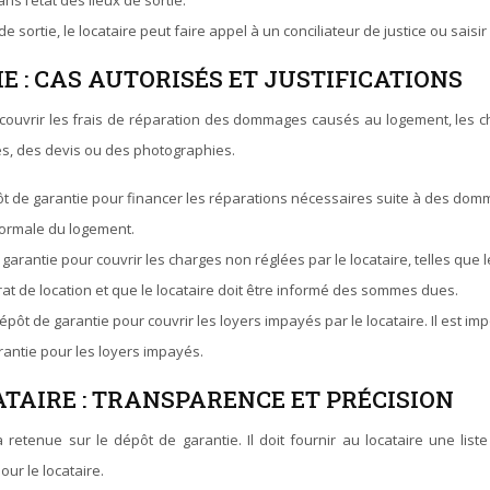
 l’état des lieux de sortie.
e sortie, le locataire peut faire appel à un conciliateur de justice ou saisir
E : CAS AUTORISÉS ET JUSTIFICATIONS
 couvrir les frais de réparation des dommages causés au logement, les ch
ures, des devis ou des photographies.
pôt de garantie pour financer les réparations nécessaires suite à des do
normale du logement.
garantie pour couvrir les charges non réglées par le locataire, telles que le
rat de location et que le locataire doit être informé des sommes dues.
épôt de garantie pour couvrir les loyers impayés par le locataire. Il est i
rantie pour les loyers impayés.
TAIRE : TRANSPARENCE ET PRÉCISION
 retenue sur le dépôt de garantie. Il doit fournir au locataire une list
our le locataire.