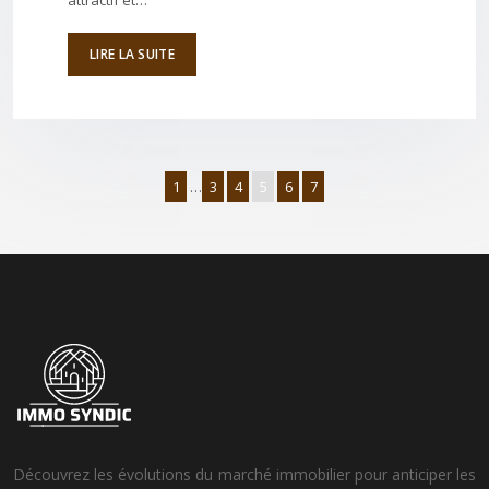
attractif et…
LIRE LA SUITE
1
…
3
4
5
6
7
Découvrez les évolutions du marché immobilier pour anticiper les