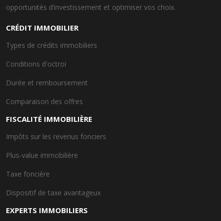
opportunités d’investissement et optimiser vos choix.
CRÉDIT IMMOBILIER
Types de crédits immobiliers
Conditions d'octroi
Durée et remboursement
Comparaison des offres
FISCALITÉ IMMOBILIÈRE
Impôts sur les revenus fonciers
Plus-value immobilière
Taxe foncière
Dispositif de taxe avantageux
EXPERTS IMMOBILIERS