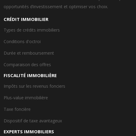
opportunités d’investissement et optimiser vos choix.
CRÉDIT IMMOBILIER
Types de crédits immobiliers
Conditions d'octroi
Durée et remboursement
Comparaison des offres
FISCALITÉ IMMOBILIÈRE
Impôts sur les revenus fonciers
Plus-value immobilière
Taxe foncière
Dispositif de taxe avantageux
EXPERTS IMMOBILIERS