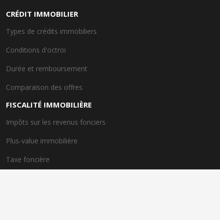
CRÉDIT IMMOBILIER
Types de crédits immobiliers
Conditions d'octroi
Durée et remboursement
Comparaison des offres
FISCALITÉ IMMOBILIÈRE
Impôts sur les revenus fonciers
Plus-value immobilière
Taxe foncière
Dispositif de taxe avantageux
EXPERTS IMMOBILIERS
Rôle des experts immobiliers