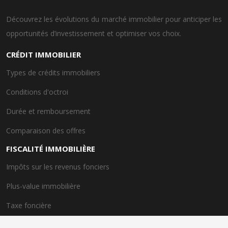
Découvrez les évolutions du marché immobilier pour anticiper les
opportunités d’investissement et optimiser vos choix.
CRÉDIT IMMOBILIER
Types de crédits immobiliers
Conditions d'octroi
Durée et remboursement
Comparaison des offres
FISCALITÉ IMMOBILIÈRE
Impôts sur les revenus fonciers
Plus-value immobilière
Taxe foncière
Dispositif de taxe avantageux