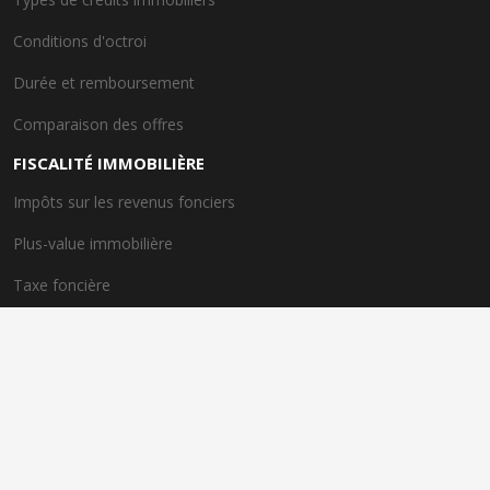
Conditions d'octroi
Durée et remboursement
Comparaison des offres
FISCALITÉ IMMOBILIÈRE
Impôts sur les revenus fonciers
Plus-value immobilière
Taxe foncière
Dispositif de taxe avantageux
EXPERTS IMMOBILIERS
Rôle des experts immobiliers
Importance de l'expertise
Spécialités des experts