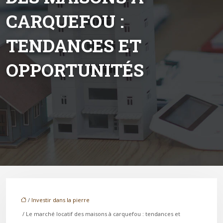
CARQUEFOU :
TENDANCES ET
OPPORTUNITÉS
/
Investir dans la pierre
/ Le marché locatif des maisons à carquefou : tendances et