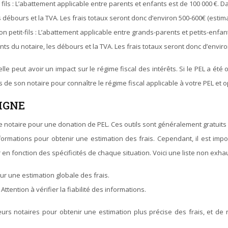
fils : L’abattement applicable entre parents et enfants est de 100 000 €. D
ébours et la TVA. Les frais totaux seront donc d’environ 500-600€ (estima
n petit-fils : L’abattement applicable entre grands-parents et petits-enfan
 du notaire, les débours et la TVA. Les frais totaux seront donc d’environ
lle peut avoir un impact sur le régime fiscal des intérêts. Si le PEL a ét
s de son notaire pour connaître le régime fiscal applicable à votre PEL et
IGNE
otaire pour une donation de PEL. Ces outils sont généralement gratuits et fac
formations pour obtenir une estimation des frais. Cependant, il est imp
 en fonction des spécificités de chaque situation. Voici une liste non exha
Pour une estimation globale des frais.
ttention à vérifier la fiabilité des informations.
s notaires pour obtenir une estimation plus précise des frais, et de 