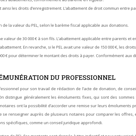
ainsi les droits d’enregistrement. L’abattement de droit commun entre pare
 de la valeur du PEL, selon le barème fiscal applicable aux donations.
aleur de 30 000 € à son fils. L’abattement applicable entre parents et e
l’abattement. En revanche, si le PEL avait une valeur de 150 000 €, les droit
 000 € pour déterminer le montant des droits à payer. Conformément aux dire
 RÉMUNÉRATION DU PROFESSIONNEL
ionnel pour son travail de rédaction de l’acte de donation, de conseil 
. On distingue généralement les émoluments fixes, qui sont des sommes f
 notaires ont la possibilité d’accorder une remise sur leurs émoluments p
de se renseigner auprès de plusieurs notaires pour comparer les offres, 
ons spécifiques, comme un conseil juridique approfondi.