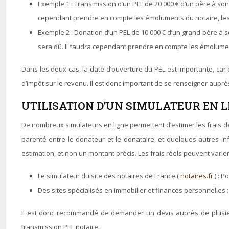
Exemple 1 : Transmission d’un PEL de 20 000 € d’un père à son 
cependant prendre en compte les émoluments du notaire, les d
Exemple 2 : Donation d’un PEL de 10 000 € d’un grand-père à so
sera dû. Il faudra cependant prendre en compte les émoluments
Dans les deux cas, la date d’ouverture du PEL est importante, car e
d’impôt sur le revenu. Il est donc important de se renseigner auprè
UTILISATION D’UN SIMULATEUR EN L
De nombreux simulateurs en ligne permettent d’estimer les frais de n
parenté entre le donateur et le donataire, et quelques autres in
estimation, et non un montant précis. Les frais réels peuvent varier
Le simulateur du site des notaires de France (
notaires.fr
) : 
Des sites spécialisés en immobilier et finances personnelles : A
Il est donc recommandé de demander un devis auprès de plusieur
transmission PEL notaire.