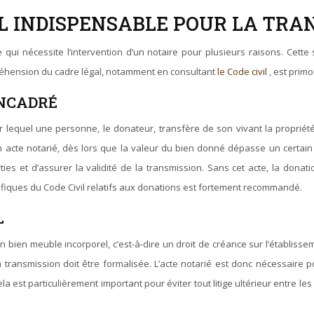
L INDISPENSABLE POUR LA TRAN
ui nécessite l’intervention d’un notaire pour plusieurs raisons. Cette 
mpréhension du cadre légal, notamment en consultant
le Code civil
, est prim
ENCADRÉ
ar lequel une personne, le donateur, transfère de son vivant la proprié
 acte notarié, dès lors que la valeur du bien donné dépasse un certain s
ties et d’assurer la validité de la transmission. Sans cet acte, la don
cifiques du Code Civil relatifs aux donations est fortement recommandé.
L
bien meuble incorporel, c’est-à-dire un droit de créance sur l’établisseme
 transmission doit être formalisée. L’acte notarié est donc nécessaire p
ela est particulièrement important pour éviter tout litige ultérieur entre le