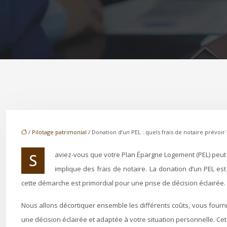
/
Pilotage patrimonial
/ Donation d’un PEL : quels frais de notaire prévoir 
Saviez-vous que votre Plan Épargne Logement (PEL) peut se transmettre ? Il représente bien plus qu’une simple épargne, il s’agit d’un actif transmissible. Cette transmission, synonyme de générosité,
implique des frais de notaire. La donation d’un PEL es
cette démarche est primordial pour une prise de décision éclairée.
Nous allons décortiquer ensemble les différents coûts, vous fourn
une décision éclairée et adaptée à votre situation personnelle. Cet