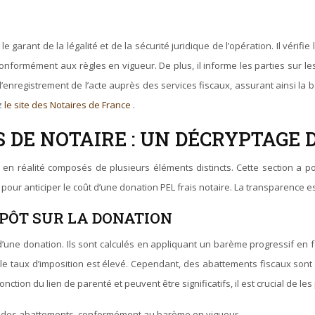
le garant de la légalité et de la sécurité juridique de l’opération. Il vérif
n conformément aux règles en vigueur. De plus, il informe les parties sur
’enregistrement de l’acte auprès des services fiscaux, assurant ainsi la b
ez
le site des Notaires de France
.
 DE NOTAIRE : UN DÉCRYPTAGE 
 en réalité composés de plusieurs éléments distincts. Cette section a p
pour anticiper le coût d’une donation PEL frais notaire. La transparence es
MPÔT SUR LA DONATION
 d’une donation. Ils sont calculés en appliquant un barème progressif en f
s le taux d’imposition est élevé. Cependant, des abattements fiscaux sont 
tion du lien de parenté et peuvent être significatifs, il est crucial de le
ant des abattements, conformément au barème en vigueur.