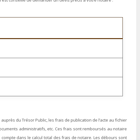
l est conseillé de demander un devis précis à votre notaire :
uprès du Trésor Public, les frais de publication de l’acte au fichier
documents administratifs, etc. Ces frais sont remboursés au notaire
 compte dans le calcul total des frais de notaire. Les débours sont