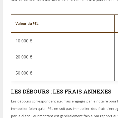
Voici un tableau indicatif des émoluments du notaire pour une donati
Valeur du PEL
10 000 €
20 000 €
50 000 €
LES DÉBOURS : LES FRAIS ANNEXES
Les débours correspondent aux frais engagés par le notaire pour les 
immobilier (bien qu’un PEL ne soit pas immobilier, des frais d’enr
par le client. Leur montant est généralement faible par rapport au