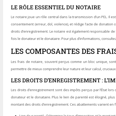
LE RÔLE ESSENTIEL DU NOTAIRE
Le notaire joue un rôle central dans la transmission d’un PEL. Il est 
consentement (erreur, dol, violence), et rédige l’acte de donatio
droits d’enregistrement. Le notaire est également responsable de l
fois le donateur et le donataire. Pour plus d’informations, consult
LES COMPOSANTES DES FRAIS
Les frais de notaire, souvent perçus comme un bloc unique, sont
permettre de mieux comprendre leur nature et leur calcul, cruciaux 
LES DROITS D’ENREGISTREMENT : L’I
Les droits d’enregistrement sont des impôts perçus par l’État lors
donateur et le donataire. Plus le lien de parenté est éloigné, plu
montant des droits d’enregistrement. Ces abattements varient en fonc
Lien de parenté : Détermine le taux d’imposition et le mont