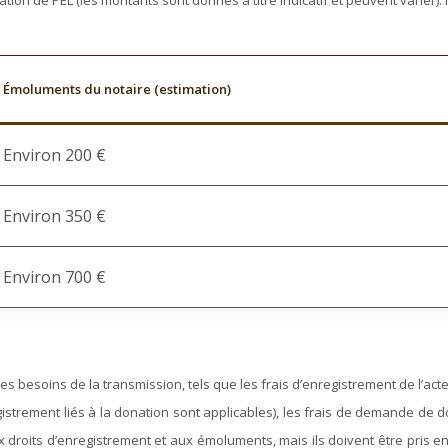
on de PEL (les montants sont donnés à titre indicatif et peuvent varier). I
Émoluments du notaire (estimation)
Environ 200 €
Environ 350 €
Environ 700 €
besoins de la transmission, tels que les frais d’enregistrement de l’acte a
egistrement liés à la donation sont applicables), les frais de demande de 
x droits d’enregistrement et aux émoluments, mais ils doivent être pris en