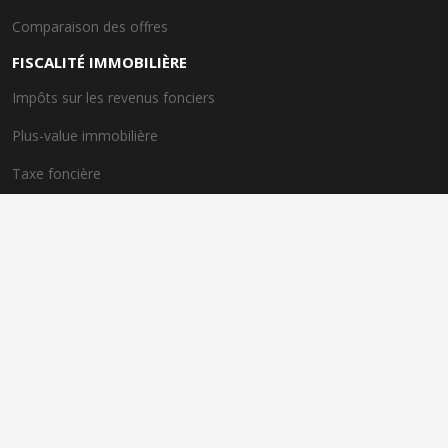
Comparaison des offres
FISCALITÉ IMMOBILIÈRE
Impôts sur les revenus fonciers
Plus-value immobilière
Taxe foncière
Dispositif de taxe avantageux
EXPERTS IMMOBILIERS
Rôle des experts immobiliers
Importance de l'expertise
Spécialités des experts
Conseils personnalisés